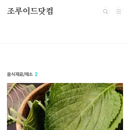
본문 바로가기
조루이드닷컴
음식재료/채소
2